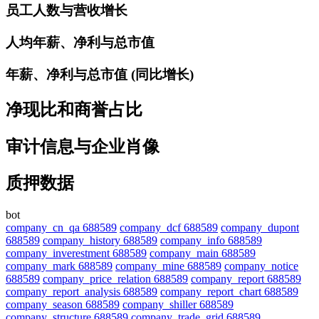
员工人数与营收增长
人均年薪、净利与总市值
年薪、净利与总市值 (同比增长)
净现比和商誉占比
审计信息与企业肖像
质押数据
bot
company_cn_qa 688589
company_dcf 688589
company_dupont
688589
company_history 688589
company_info 688589
company_inverestment 688589
company_main 688589
company_mark 688589
company_mine 688589
company_notice
688589
company_price_relation 688589
company_report 688589
company_report_analysis 688589
company_report_chart 688589
company_season 688589
company_shiller 688589
company_structure 688589
company_trade_grid 688589