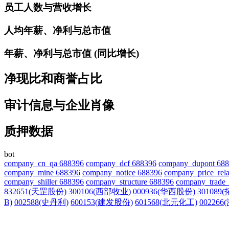
员工人数与营收增长
人均年薪、净利与总市值
年薪、净利与总市值 (同比增长)
净现比和商誉占比
审计信息与企业肖像
质押数据
bot
company_cn_qa 688396
company_dcf 688396
company_dupont 68
company_mine 688396
company_notice 688396
company_price_rela
company_shiller 688396
company_structure 688396
company_trade_
832651(天罡股份)
300106(西部牧业)
000936(华西股份)
301089
B)
002588(史丹利)
600153(建发股份)
601568(北元化工)
00226