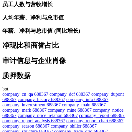
员工人数与营收增长
人均年薪、净利与总市值
年薪、净利与总市值 (同比增长)
净现比和商誉占比
审计信息与企业肖像
质押数据
bot
company_cn_qa 688367
company_dcf 688367
company_dupont
688367
company_history 688367
company_info 688367
company_inverestment 688367
company_main 688367
company_mark 688367
company_mine 688367
company_notice
688367
company_price_relation 688367
company_report 688367
company_report_analysis 688367
company_report_chart 688367
company_season 688367
company_shiller 688367
company_structure 688367
company_trade_grid 688367