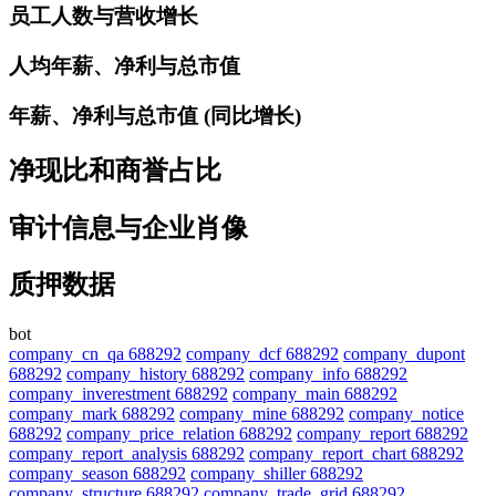
员工人数与营收增长
人均年薪、净利与总市值
年薪、净利与总市值 (同比增长)
净现比和商誉占比
审计信息与企业肖像
质押数据
bot
company_cn_qa 688292
company_dcf 688292
company_dupont
688292
company_history 688292
company_info 688292
company_inverestment 688292
company_main 688292
company_mark 688292
company_mine 688292
company_notice
688292
company_price_relation 688292
company_report 688292
company_report_analysis 688292
company_report_chart 688292
company_season 688292
company_shiller 688292
company_structure 688292
company_trade_grid 688292