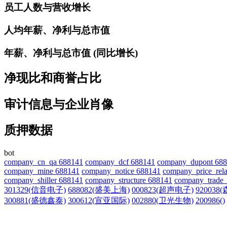
员工人数与营收增长
人均年薪、净利与总市值
年薪、净利与总市值 (同比增长)
净现比和商誉占比
审计信息与企业肖像
质押数据
bot
company_cn_qa 688141
company_dcf 688141
company_dupont 68
company_mine 688141
company_notice 688141
company_price_rela
company_shiller 688141
company_structure 688141
company_trade_
301329(信音电子)
688082(盛美上海)
000823(超声电子)
920038
300881(盛德鑫泰)
300612(宣亚国际)
002880(卫光生物)
200986()