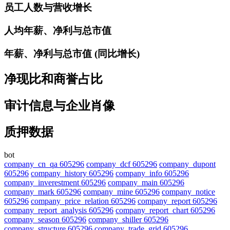
员工人数与营收增长
人均年薪、净利与总市值
年薪、净利与总市值 (同比增长)
净现比和商誉占比
审计信息与企业肖像
质押数据
bot
company_cn_qa 605296
company_dcf 605296
company_dupont
605296
company_history 605296
company_info 605296
company_inverestment 605296
company_main 605296
company_mark 605296
company_mine 605296
company_notice
605296
company_price_relation 605296
company_report 605296
company_report_analysis 605296
company_report_chart 605296
company_season 605296
company_shiller 605296
company_structure 605296
company_trade_grid 605296