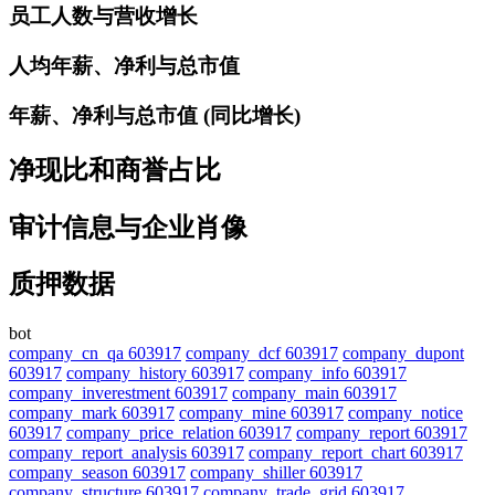
员工人数与营收增长
人均年薪、净利与总市值
年薪、净利与总市值 (同比增长)
净现比和商誉占比
审计信息与企业肖像
质押数据
bot
company_cn_qa 603917
company_dcf 603917
company_dupont
603917
company_history 603917
company_info 603917
company_inverestment 603917
company_main 603917
company_mark 603917
company_mine 603917
company_notice
603917
company_price_relation 603917
company_report 603917
company_report_analysis 603917
company_report_chart 603917
company_season 603917
company_shiller 603917
company_structure 603917
company_trade_grid 603917