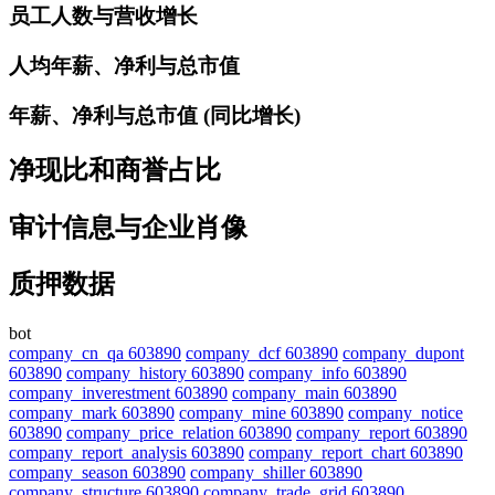
员工人数与营收增长
人均年薪、净利与总市值
年薪、净利与总市值 (同比增长)
净现比和商誉占比
审计信息与企业肖像
质押数据
bot
company_cn_qa 603890
company_dcf 603890
company_dupont
603890
company_history 603890
company_info 603890
company_inverestment 603890
company_main 603890
company_mark 603890
company_mine 603890
company_notice
603890
company_price_relation 603890
company_report 603890
company_report_analysis 603890
company_report_chart 603890
company_season 603890
company_shiller 603890
company_structure 603890
company_trade_grid 603890