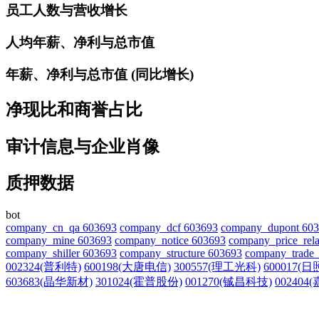
员工人数与营收增长
人均年薪、净利与总市值
年薪、净利与总市值 (同比增长)
净现比和商誉占比
审计信息与企业肖像
质押数据
bot
company_cn_qa 603693
company_dcf 603693
company_dupont 60
company_mine 603693
company_notice 603693
company_price_rela
company_shiller 603693
company_structure 603693
company_trade_
002324(普利特)
600198(大唐电信)
300557(理工光科)
600017(日
603683(晶华新材)
301024(霍普股份)
001270(铖昌科技)
002404