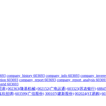
3693
company_history 603693
company_info 603693
company_invere
tion 603693
company_report 603693
company_report_analysis 60369
grid 603693
照港)
002363(隆基机械)
002152(广电运通)
603323(苏农银行)
688
(嘉欣丝绸)
603599(广信股份)
300107(建新股份)
002024(ST易购)
6