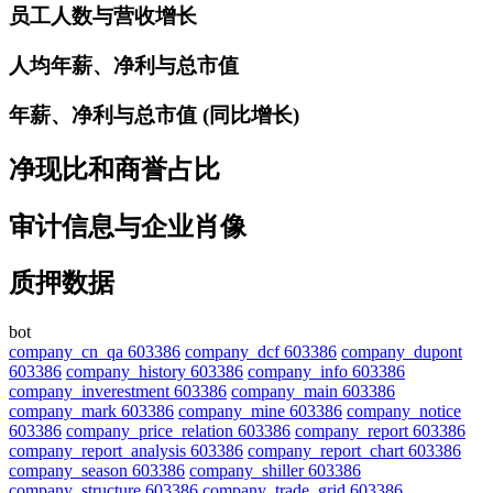
员工人数与营收增长
人均年薪、净利与总市值
年薪、净利与总市值 (同比增长)
净现比和商誉占比
审计信息与企业肖像
质押数据
bot
company_cn_qa 603386
company_dcf 603386
company_dupont
603386
company_history 603386
company_info 603386
company_inverestment 603386
company_main 603386
company_mark 603386
company_mine 603386
company_notice
603386
company_price_relation 603386
company_report 603386
company_report_analysis 603386
company_report_chart 603386
company_season 603386
company_shiller 603386
company_structure 603386
company_trade_grid 603386