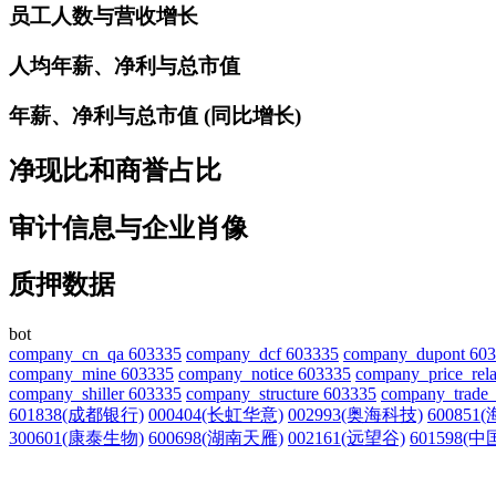
员工人数与营收增长
人均年薪、净利与总市值
年薪、净利与总市值 (同比增长)
净现比和商誉占比
审计信息与企业肖像
质押数据
bot
company_cn_qa 603335
company_dcf 603335
company_dupont 60
company_mine 603335
company_notice 603335
company_price_rela
company_shiller 603335
company_structure 603335
company_trade_
601838(成都银行)
000404(长虹华意)
002993(奥海科技)
600851
300601(康泰生物)
600698(湖南天雁)
002161(远望谷)
601598(