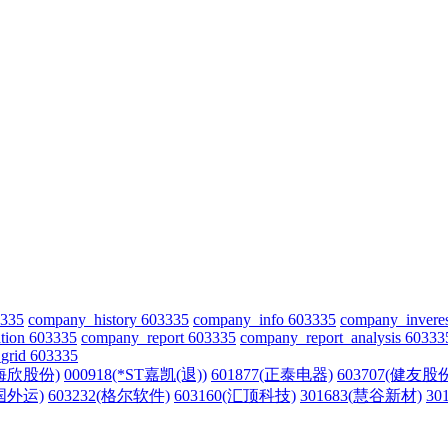
3335
company_history 603335
company_info 603335
company_invere
tion 603335
company_report 603335
company_report_analysis 60333
grid 603335
(海欣股份)
000918(*ST嘉凯(退))
601877(正泰电器)
603707(健友股
中国外运)
603232(格尔软件)
603160(汇顶科技)
301683(慧谷新材)
30