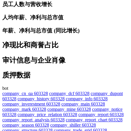
员工人数与营收增长
人均年薪、净利与总市值
年薪、净利与总市值 (同比增长)
净现比和商誉占比
审计信息与企业肖像
质押数据
bot
company_cn_qa 603328
company_dcf 603328
company_dupont
603328
company_history 603328
company_info 603328
company_inverestment 603328
company_main 603328
company_mark 603328
company_mine 603328
company_notice
603328
company_price_relation 603328
company_report 603328
company_report_analysis 603328
company_report_chart 603328
company_season 603328
company_shiller 603328
company_structure 603328
company_trade_grid 603328