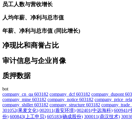
员工人数与营收增长
人均年薪、净利与总市值
年薪、净利与总市值 (同比增长)
净现比和商誉占比
审计信息与企业肖像
质押数据
bot
company_cn_qa 603182
company_dcf 603182
company_dupont 60
company_mine 603182
company_notice 603182
company_price_rela
company_shiller 603182
company_structure 603182
company_trade_
301052(果麦文化)
002011(盾安环境)
002401(中远海科)
600941
份)
600843(上工申贝)
605183(确成股份)
300011(鼎汉技术)
300