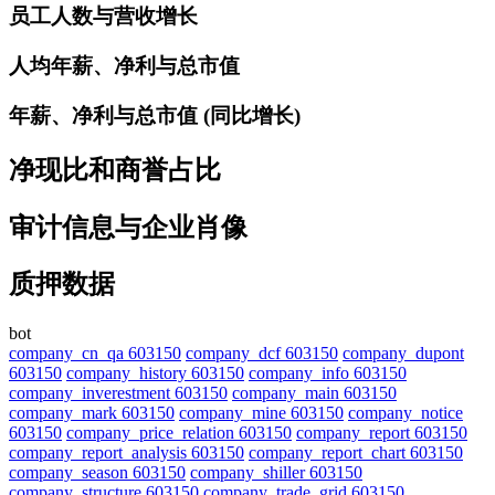
员工人数与营收增长
人均年薪、净利与总市值
年薪、净利与总市值 (同比增长)
净现比和商誉占比
审计信息与企业肖像
质押数据
bot
company_cn_qa 603150
company_dcf 603150
company_dupont
603150
company_history 603150
company_info 603150
company_inverestment 603150
company_main 603150
company_mark 603150
company_mine 603150
company_notice
603150
company_price_relation 603150
company_report 603150
company_report_analysis 603150
company_report_chart 603150
company_season 603150
company_shiller 603150
company_structure 603150
company_trade_grid 603150