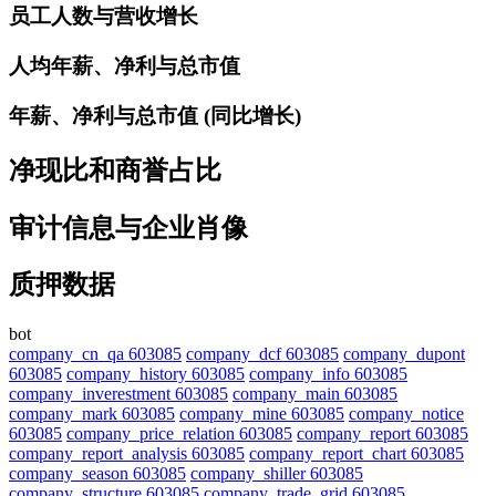
员工人数与营收增长
人均年薪、净利与总市值
年薪、净利与总市值 (同比增长)
净现比和商誉占比
审计信息与企业肖像
质押数据
bot
company_cn_qa 603085
company_dcf 603085
company_dupont
603085
company_history 603085
company_info 603085
company_inverestment 603085
company_main 603085
company_mark 603085
company_mine 603085
company_notice
603085
company_price_relation 603085
company_report 603085
company_report_analysis 603085
company_report_chart 603085
company_season 603085
company_shiller 603085
company_structure 603085
company_trade_grid 603085