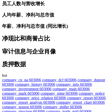
员工人数与营收增长
人均年薪、净利与总市值
年薪、净利与总市值 (同比增长)
净现比和商誉占比
审计信息与企业肖像
质押数据
bot
company_cn_qa 603006
company_dcf 603006
company_dupont
603006
company_history 603006
company_info 603006
company_inverestment 603006
company_main 603006
company_mark 603006
company_mine 603006
company_notice
603006
company_price_relation 603006
company_report 603006
company_report_analysis 603006
company_report_chart 603006
company_season 603006
company_shiller 603006
company_structure 603006
company_trade_grid 603006