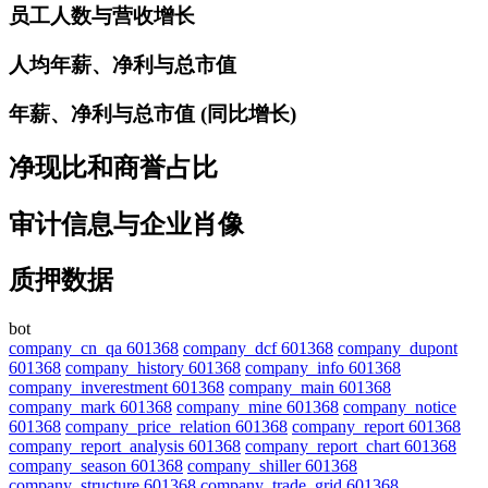
员工人数与营收增长
人均年薪、净利与总市值
年薪、净利与总市值 (同比增长)
净现比和商誉占比
审计信息与企业肖像
质押数据
bot
company_cn_qa 601368
company_dcf 601368
company_dupont
601368
company_history 601368
company_info 601368
company_inverestment 601368
company_main 601368
company_mark 601368
company_mine 601368
company_notice
601368
company_price_relation 601368
company_report 601368
company_report_analysis 601368
company_report_chart 601368
company_season 601368
company_shiller 601368
company_structure 601368
company_trade_grid 601368