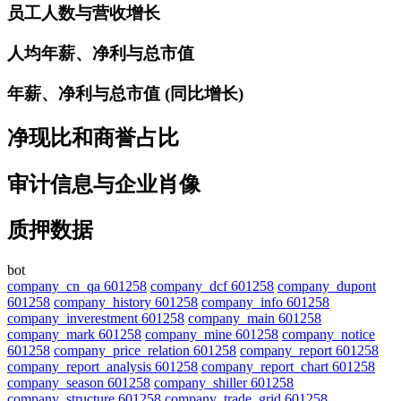
员工人数与营收增长
人均年薪、净利与总市值
年薪、净利与总市值 (同比增长)
净现比和商誉占比
审计信息与企业肖像
质押数据
bot
company_cn_qa 601258
company_dcf 601258
company_dupont
601258
company_history 601258
company_info 601258
company_inverestment 601258
company_main 601258
company_mark 601258
company_mine 601258
company_notice
601258
company_price_relation 601258
company_report 601258
company_report_analysis 601258
company_report_chart 601258
company_season 601258
company_shiller 601258
company_structure 601258
company_trade_grid 601258