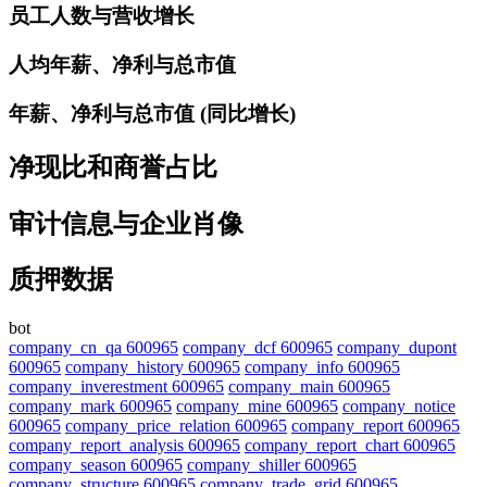
员工人数与营收增长
人均年薪、净利与总市值
年薪、净利与总市值 (同比增长)
净现比和商誉占比
审计信息与企业肖像
质押数据
bot
company_cn_qa 600965
company_dcf 600965
company_dupont
600965
company_history 600965
company_info 600965
company_inverestment 600965
company_main 600965
company_mark 600965
company_mine 600965
company_notice
600965
company_price_relation 600965
company_report 600965
company_report_analysis 600965
company_report_chart 600965
company_season 600965
company_shiller 600965
company_structure 600965
company_trade_grid 600965