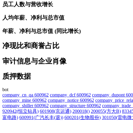
员工人数与营收增长
人均年薪、净利与总市值
年薪、净利与总市值 (同比增长)
净现比和商誉占比
审计信息与企业肖像
质押数据
bot
company_cn_qa 600962
company_dcf 600962
company_dupont 60
company_mine 600962
company_notice 600962
company_price_rela
company_shiller 600962
company_structure 600962
company_trade_
920942(恒立钻具)
601908(京运通)
200018()
200055(方大B)
833
富电路)
600991(广汽长丰(退))
600201(生物股份)
301050(雷电微