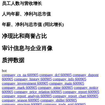
员工人数与营收增长
人均年薪、净利与总市值
年薪、净利与总市值 (同比增长)
净现比和商誉占比
审计信息与企业肖像
质押数据
bot
company_cn_qa 600905
company_dcf 600905
company_dupont
600905
company_history 600905
company_info 600905
company_inverestment 600905
company_main 600905
company_mark 600905
company_mine 600905
company_notice
600905
company_price_relation 600905
company_report 600905
company_report_analysis 600905
company_report_chart 600905
company_season 600905
company_shiller 600905
company_structure 600905
company_trade_grid 600905