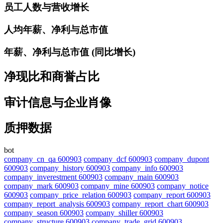
员工人数与营收增长
人均年薪、净利与总市值
年薪、净利与总市值 (同比增长)
净现比和商誉占比
审计信息与企业肖像
质押数据
bot
company_cn_qa 600903
company_dcf 600903
company_dupont
600903
company_history 600903
company_info 600903
company_inverestment 600903
company_main 600903
company_mark 600903
company_mine 600903
company_notice
600903
company_price_relation 600903
company_report 600903
company_report_analysis 600903
company_report_chart 600903
company_season 600903
company_shiller 600903
company_structure 600903
company_trade_grid 600903