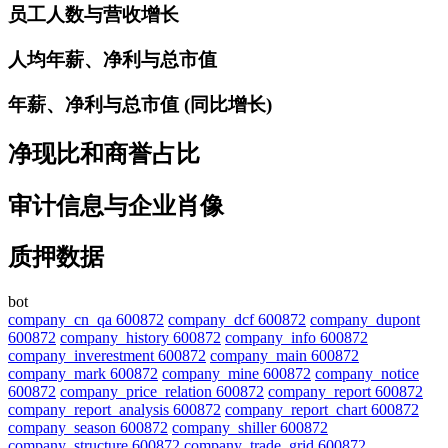
员工人数与营收增长
人均年薪、净利与总市值
年薪、净利与总市值 (同比增长)
净现比和商誉占比
审计信息与企业肖像
质押数据
bot
company_cn_qa 600872
company_dcf 600872
company_dupont
600872
company_history 600872
company_info 600872
company_inverestment 600872
company_main 600872
company_mark 600872
company_mine 600872
company_notice
600872
company_price_relation 600872
company_report 600872
company_report_analysis 600872
company_report_chart 600872
company_season 600872
company_shiller 600872
company_structure 600872
company_trade_grid 600872