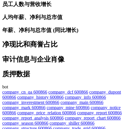
员工人数与营收增长
人均年薪、净利与总市值
年薪、净利与总市值 (同比增长)
净现比和商誉占比
审计信息与企业肖像
质押数据
bot
company_cn_qa 600866
company_dcf 600866
company_dupont
600866
company_history 600866
company_info 600866
company_inverestment 600866
company_main 600866
company_mark 600866
company_mine 600866
company_notice
600866
company_price_relation 600866
company_report 600866
company_report_analysis 600866
company_report_chart 600866
company_season 600866
company_shiller 600866
company_structure 600866
company_trade_grid 600866