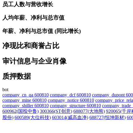
员工人数与营收增长
人均年薪、净利与总市值
年薪、净利与总市值 (同比增长)
净现比和商誉占比
审计信息与企业肖像
质押数据
bot
company_cn_qa 600810
company_dcf 600810
company_dupont 60
company_mine 600810
company_notice 600810
company_price_rela
company_shiller 600810
company_structure 600810
company_trade_
600962(国投中鲁)
300366(ST创意)
688077(大地熊)
920065(千
股份)
600589(大位科技)
603014(威高血净)
688727(恒坤新材)
60