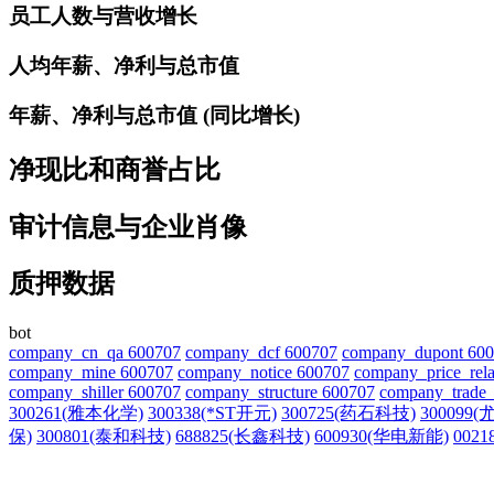
员工人数与营收增长
人均年薪、净利与总市值
年薪、净利与总市值 (同比增长)
净现比和商誉占比
审计信息与企业肖像
质押数据
bot
company_cn_qa 600707
company_dcf 600707
company_dupont 60
company_mine 600707
company_notice 600707
company_price_rela
company_shiller 600707
company_structure 600707
company_trade_
300261(雅本化学)
300338(*ST开元)
300725(药石科技)
300099
保)
300801(泰和科技)
688825(长鑫科技)
600930(华电新能)
002