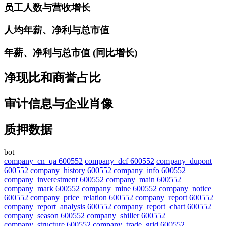
员工人数与营收增长
人均年薪、净利与总市值
年薪、净利与总市值 (同比增长)
净现比和商誉占比
审计信息与企业肖像
质押数据
bot
company_cn_qa 600552
company_dcf 600552
company_dupont
600552
company_history 600552
company_info 600552
company_inverestment 600552
company_main 600552
company_mark 600552
company_mine 600552
company_notice
600552
company_price_relation 600552
company_report 600552
company_report_analysis 600552
company_report_chart 600552
company_season 600552
company_shiller 600552
company_structure 600552
company_trade_grid 600552