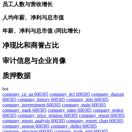
员工人数与营收增长
人均年薪、净利与总市值
年薪、净利与总市值 (同比增长)
净现比和商誉占比
审计信息与企业肖像
质押数据
bot
company_cn_qa 600305
company_dcf 600305
company_dupont
600305
company_history 600305
company_info 600305
company_inverestment 600305
company_main 600305
company_mark 600305
company_mine 600305
company_notice
600305
company_price_relation 600305
company_report 600305
company_report_analysis 600305
company_report_chart 600305
company_season 600305
company_shiller 600305
company_structure 600305
company_trade_grid 600305