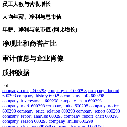
员工人数与营收增长
人均年薪、净利与总市值
年薪、净利与总市值 (同比增长)
净现比和商誉占比
审计信息与企业肖像
质押数据
bot
company_cn_qa 600298
company_dcf 600298
company_dupont
600298
company_history 600298
company_info 600298
company_inverestment 600298
company_main 600298
company_mark 600298
company_mine 600298
company_notice
600298
company_price_relation 600298
company_report 600298
company_report_analysis 600298
company_report_chart 600298
company_season 600298
company_shiller 600298
company_structure 600298
company_trade_grid 600298