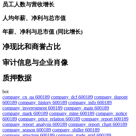
员工人数与营收增长
人均年薪、净利与总市值
年薪、净利与总市值 (同比增长)
净现比和商誉占比
审计信息与企业肖像
质押数据
bot
company_cn_qa 600189
company_dcf 600189
company_dupont
600189
company_history 600189
company_info 600189
company_inverestment 600189
company_main 600189
company_mark 600189
company_mine 600189
company_notice
600189
company_price_relation 600189
company_report 600189
company_report_analysis 600189
company_report_chart 600189
company_season 600189
company_shiller 600189
company_structure 600189
company_trade_grid 600189