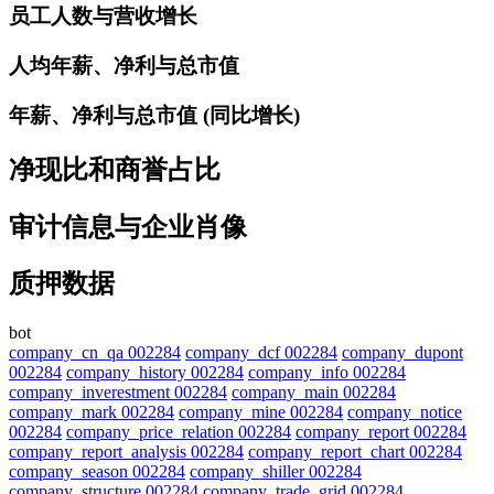
员工人数与营收增长
人均年薪、净利与总市值
年薪、净利与总市值 (同比增长)
净现比和商誉占比
审计信息与企业肖像
质押数据
bot
company_cn_qa 002284
company_dcf 002284
company_dupont
002284
company_history 002284
company_info 002284
company_inverestment 002284
company_main 002284
company_mark 002284
company_mine 002284
company_notice
002284
company_price_relation 002284
company_report 002284
company_report_analysis 002284
company_report_chart 002284
company_season 002284
company_shiller 002284
company_structure 002284
company_trade_grid 002284