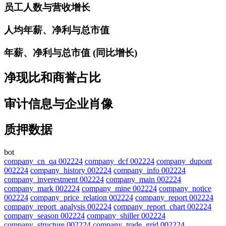
员工人数与营收增长
人均年薪、净利与总市值
年薪、净利与总市值 (同比增长)
净现比和商誉占比
审计信息与企业肖像
质押数据
bot
company_cn_qa 002224
company_dcf 002224
company_dupont
002224
company_history 002224
company_info 002224
company_inverestment 002224
company_main 002224
company_mark 002224
company_mine 002224
company_notice
002224
company_price_relation 002224
company_report 002224
company_report_analysis 002224
company_report_chart 002224
company_season 002224
company_shiller 002224
company_structure 002224
company_trade_grid 002224